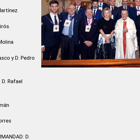
artínez.
rós.
Molina
sco y D. Pedro
D. Rafael
zmán
orres
RMANDAD: D.