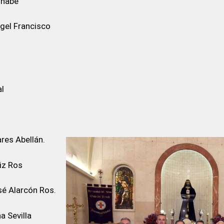
rnabé
el Francisco
l
es Abellán.
iz Ros
é Alarcón Ros.
 Sevilla